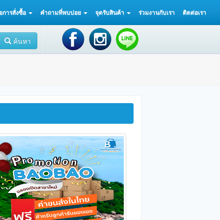
ือการสั่งซื้อ
คำถามที่พบบ่อย
จุดรับสินค้า
ร่วมงานกับเรา
ติดต่อเรา
ค้นหา