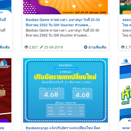
นที่
Baobao Game ทายดวงตา..มหาสนุก วันที่ 25-30
ฉลองต
สิงหาคม 2562 รับ Gift Voucher ส่วนลดค...
ไทย ต
นที่
Baobao Game ทายดวงตา..มหาสนุก วันที่ 25-30
ฉลองต
สิงหาคม 2562 รับ Gift Voucher ส่วนลดค...
ไทย ต
พิ่มเติม
2,837
23-08-2019
อ่านเพิ่มเติม
2,
ไทย
Baobaocargo แจ้งปรับอัตราแลกเปลี่ยนใหม่ มีผล
wow w