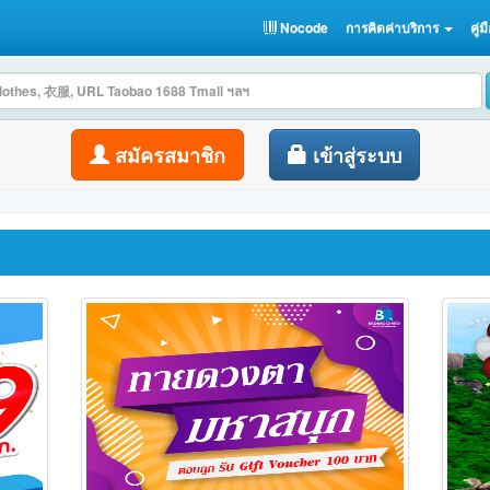
Nocode
การคิดค่าบริการ
คู่ม
สมัครสมาชิก
เข้าสู่ระบบ