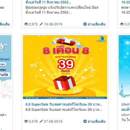
ตั้งแต่วันที่ 11 สิงหาคม 2562...
16-20
ไทย
Baobaocargo แจ้งปรับอัตราแลกเปลี่ยนใหม่ มีผล
wow w
ตั้งแต่วันที่ 11 สิงหาคม 2562...
16-20
พิ่มเติม
2,973
19-08-2019
อ่านเพิ่มเติม
3,
8.8 SuperSale รับเลยค่าขนส่งกิโลกรัมละ 39 บาท...
ประกา
8.8 SuperSale รับเลยค่าขนส่งกิโลกรัมละ 39 บาท...
สมเด็
ูลค่า
ประก
วัน ใ
3,478
07-08-2019
อ่านเพิ่มเติม