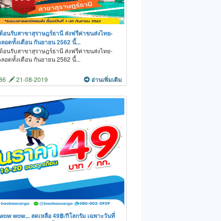
้อนรับสาขาสุราษฎร์ธานี ส่งฟรีค่าขนส่งไทย-
ลอดทั้งเดือน กันยายน 2562 นี้...
้อนรับสาขาสุราษฎร์ธานี ส่งฟรีค่าขนส่งไทย-
ลอดทั้งเดือน กันยายน 2562 นี้...
786
21-08-2019
อ่านเพิ่มเติม
ow wow... ลดเหลือ 49฿/กิโลกรัม เฉพาะวันที่