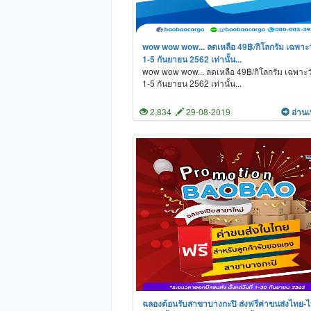
wow wow wow... ลดเหลือ 49฿/กิโลกรัม เฉพาะวั
1-5 กันยายน 2562 เท่านั้น...
wow wow wow... ลดเหลือ 49฿/กิโลกรัม เฉพาะวั
1-5 กันยายน 2562 เท่านั้น...
2,834
29-08-2019
อ่านเ
ฉลองต้อนรับสาขาบางกะปิ ส่งฟรีค่าขนส่งไทย-