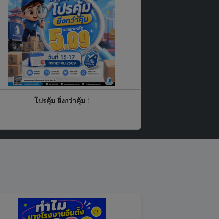
โปรคุ้ม ยิ่งกว่าคุ้ม !