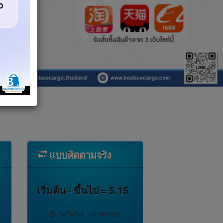
แบบคิดตามจริง
เริ่มต้น
-
ขึ้นไป
=
5.15