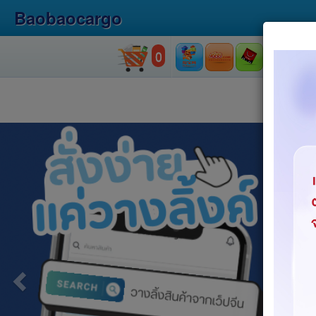
Baobaocargo
0
Previous