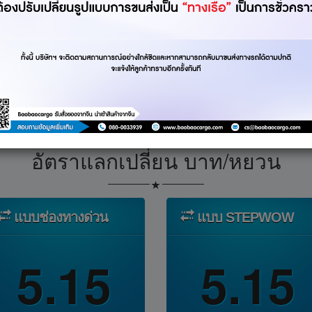
อัตราแลกเปลี่ยน บาท/หยวน
แบบช่องทางด่วน
แบบ STEPWOW