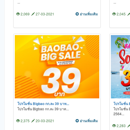
...
...
2,069
27-03-2021
อ่านเพิ่มเติม
2,045
โปรโมชั่น Bigbao กก.ละ 39 บาท...
โปรโมชั่น 
โปรโมชั่น Bigbao กก.ละ 39 บาท...
โปรโมชั่น 
2564...
2,375
20-03-2021
อ่านเพิ่มเติม
2,283