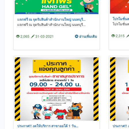
โปรโมชั่นล
เเจกฟรี ณ จุดรับสินค้าสำนักงานใหญ่ นนทบุรี...
โปรโมชั่นล
เเจกฟรี ณ จุดรับสินค้าสำนักงานใหญ่ นนทบุรี...
2,315
2,065
31-03-2021
อ่านเพิ่มเติม
ประกาศ!! งดให้บริการ สาขาออโต้ 1 วัน...
ประกาศ!! ง