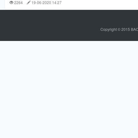
2264
19-06-2020 14:27
C
o
p
y
r
i
g
h
t
© 2015 BAO